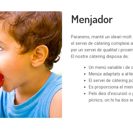
Menjador
Paranens, manté un ideari molt c
el servei de càtering compleixi
per un servei de qualitat i proximi
El nostre càtering disposa de;
Un menú variable i de d
Menús adaptats a al·lèr
El servei de càtering p
Es proporciona el menú 
Pels dies d’excursió o 
pícnics, on hi ha dos e