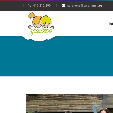
616 212 290
paranens@paranens.org
In