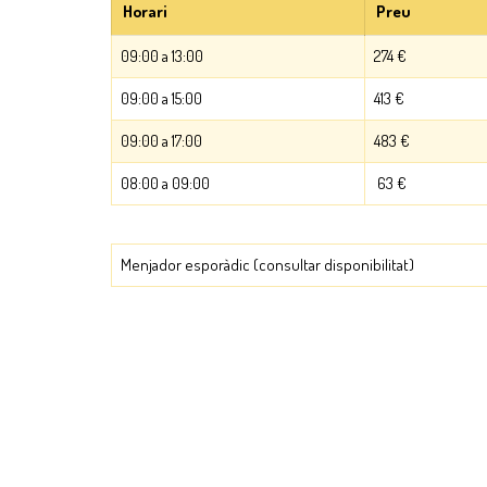
Horari
Preu
09:00 a 13:00
274 €
09:00 a 15:00
413 €
09:00 a 17:00
483 €
08:00 a 09:00
63 €
Menjador esporàdic (consultar disponibilitat)