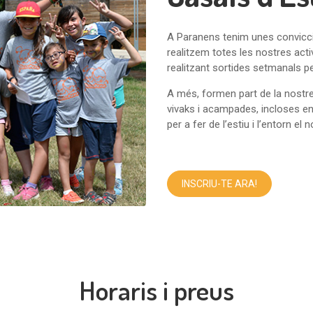
A Paranens tenim unes conviccio
realitzem totes les nostres activi
realitzant sortides setmanals per
A més, formen part de la nostre 
vivaks i acampades, incloses e
per a fer de l’estiu i l’entorn el
INSCRIU-TE ARA!
Horaris i preus