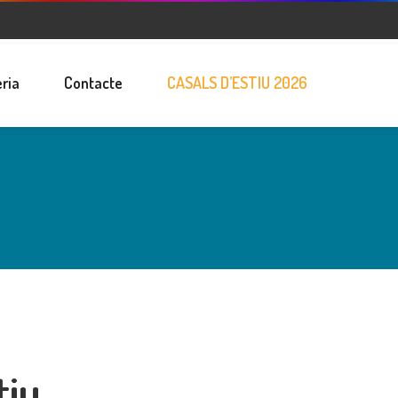
eria
Contacte
CASALS D’ESTIU 2026
tiu