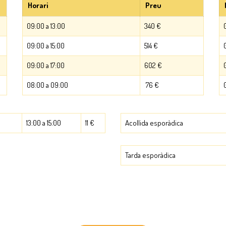
Horari
Preu
09:00 a 13:00
340 €
09:00 a 15:00
514 €
09:00 a 17:00
602 €
08:00 a 09:00
76 €
13:00 a 15:00
11 €
Acollida esporàdica
Tarda esporàdica