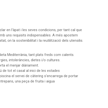
lar en l’àpat i les seves condicions, per tant cal que
 amb uns requisits indispensables. A més apostem
tat, on la sostenibilitat i la reutilització dels utensilis.
ieta Mediterrània, tant plats freds com calents.
gies, intoleràncies, dietes i/o cultures.
orta el menjar diàriament.
de tot el casal al inici de les estades
piscina el servei de càtering s’encarrega de portar
ntrepans, una peça de fruita i aigua