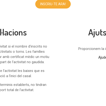
INSCRIU-TE ARA!
l·lacions
Ajut
ivitat si el nombre d’inscrits no
Proporcionem la 
ctivitats o torns. Les famílies
ar amb certificat mèdic un motiu
Ajud
part de l’activitat no gaudida.
e l’activitat les baixes que es
ió a l’inici del casal.
terminis establerts, no tindran
rt total de l’activitat.