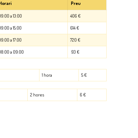
Horari
Preu
09:00 a 13:00
406 €
09:00 a 15:00
614 €
09:00 a 17:00
720 €
08:00 a 09:00
93 €
1 hora
5 €
2 hores
6 €