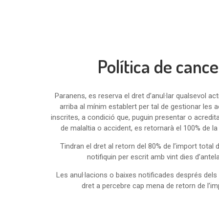
Política de cance
Paranens
, es reserva el dret d’anul·lar qualsevol act
arriba al mínim establert per tal de gestionar les a
inscrites, a condició que, puguin presentar o acredit
de malaltia o accident, es retornarà el 100% de la 
Tindran el dret al retorn del 80% de l’import total d
notifiquin per escrit amb vint dies d’antelac
Les anul·lacions o baixes notificades després dels 
dret a percebre cap mena de retorn de l’impo